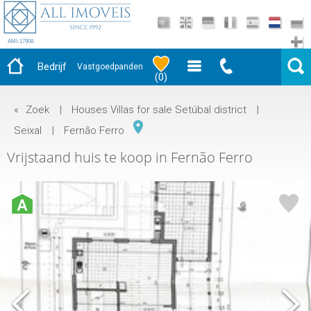
AMI-17908
Bedrijf
Vastgoedpanden
(
0
)
«
Zoek
|
Houses Villas for sale Setúbal district
|
Seixal
|
Fernão Ferro
Vrijstaand huis te koop in Fernão Ferro