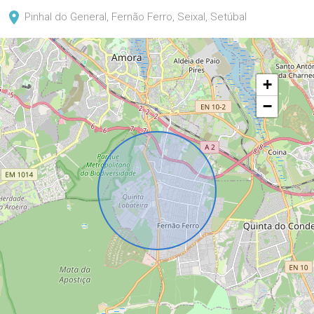
Pinhal do General, Fernão Ferro, Seixal, Setúbal
+
−