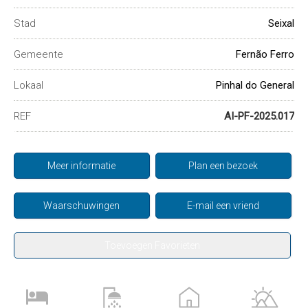
Stad
Seixal
Gemeente
Fernão Ferro
Lokaal
Pinhal do General
REF
AI-PF-2025.017
Meer informatie
Plan een bezoek
Waarschuwingen
E-mail een vriend
Toevoegen Favorieten