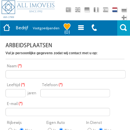
AMI-17908
Bedrijf
Vastgoedpanden
(
0
)
Vul je persoonlijke gegevens zodat wij contact met u op:
Naam
(*)
Leeftijd
(*)
Telefoon
(*)
jaren
E-mail
(*)
Rijbewijs
Eigen Auto
In Dienst