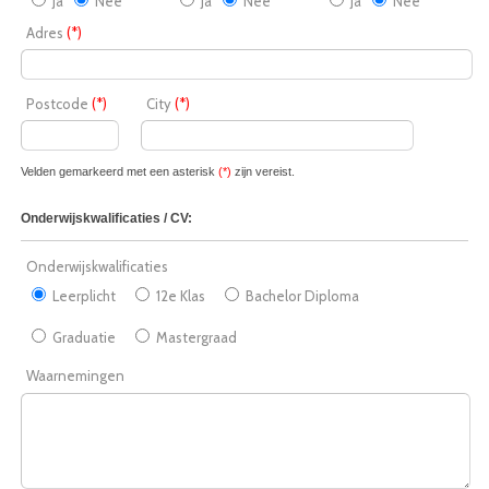
Ja
Nee
Ja
Nee
Ja
Nee
Adres
(*)
Postcode
(*)
City
(*)
Velden gemarkeerd met een asterisk
(*)
zijn vereist.
Onderwijskwalificaties / CV:
Onderwijskwalificaties
Leerplicht
12e Klas
Bachelor Diploma
Graduatie
Mastergraad
Waarnemingen