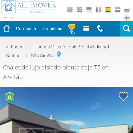
AMI-17908
Compañia
Inmuebles
(
0
)
«
Buscar
|
Houses Villas for sale Setúbal district
|
Setúbal
|
São Simão
Chalet de lujo aislado planta baja T5 en
Azeitão