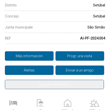
Distrito
Setúbal
Concejo
Setúbal
Junta municipale
São Simão
REF
AI-PF-2024.004
Más información
Progr. una visita
Alertas
Enviar a un amigo
Agregar a Favoritos