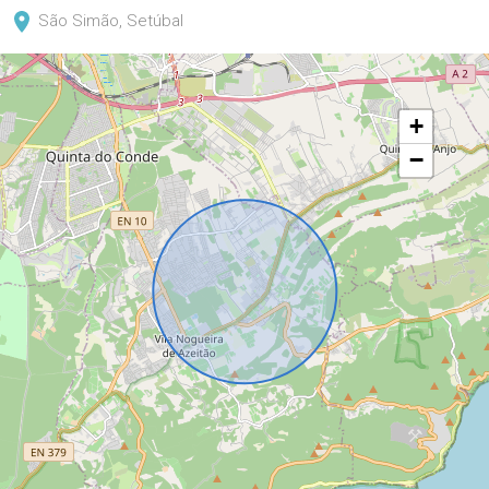
São Simão, Setúbal
+
−