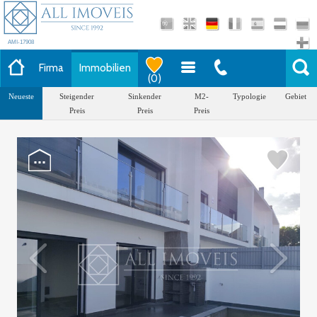
AMI-17908
Firma
Immobilien
(
0
)
Neueste
Steigender
Sinkender
M2-
Typologie
Gebiet
Preis
Preis
Preis