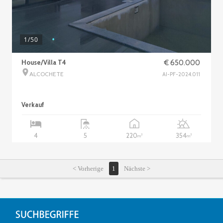
1
/50
House/Villa T4
€ 650.000
ALCOCHETE
AI-PF-2024.011
Verkauf
220
354
4
5
2
2
m
m
< Vorherige
1
Nächste >