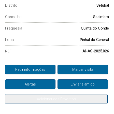
Distrito
Setúbal
Concelho
Sesimbra
Freguesia
Quinta do Conde
Local
Pinhal do General
REF
AI-AS-2025.026
Pedir informações
Marcar visita
Alertas
Enviar a amigo
Adicionar aos Favoritos