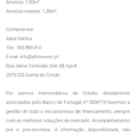
Arrumos: 1,50m²
Arrumos exterior: 1,30m²
Contacte-me:
Adua Santos
Tlm.: 933 893 410
E-mail: info@all-imoveis.pt
Rua Jaime Cortesão, lote 58, loja B
2975-323 Quinta do Conde
Por sermos Intermediários de Crédito devidamente
autorizados pelo Banco de Portugal, nº 0004719 fazemos a
gestão de todo o seu processo de financiamento, sempre
com as melhores soluções do mercado. Acompanhamento
pré e pós-escritura. A informação disponibilizada, não