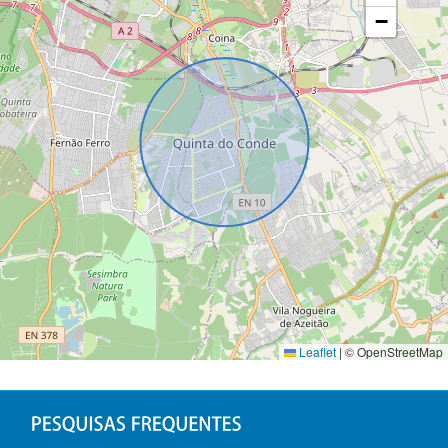
−
Leaflet
|
© OpenStreetMap